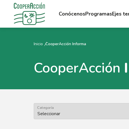
Conócenos
Programas
Ejes t
Inicio
CooperAcción Informa
CooperAcción
Categoría