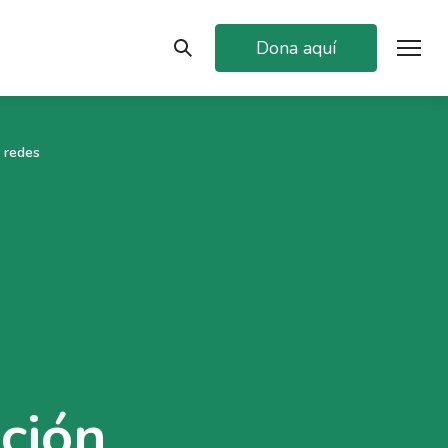
Dona aquí
y redes
ación