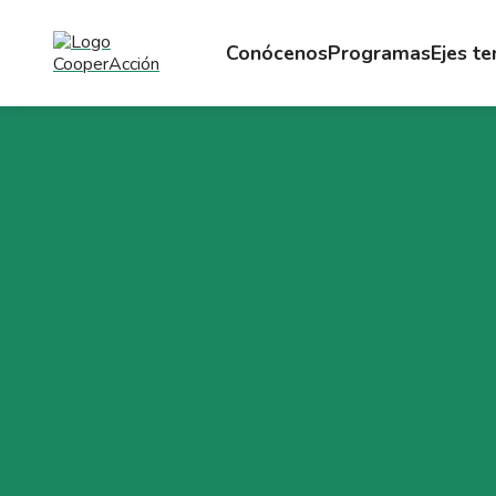
Conócenos
Programas
Ejes t