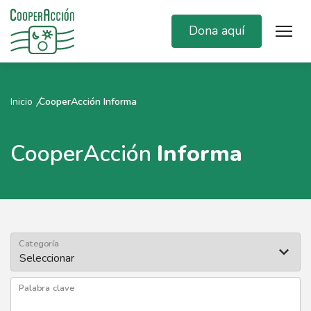
Dona aquí
Inicio
CooperAcción Informa
CooperAcción
Informa
Categoría
Palabra clave