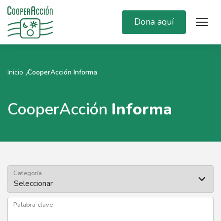
Dona aquí
Inicio
CooperAcción Informa
CooperAcción
Informa
Categoría
Palabra clave