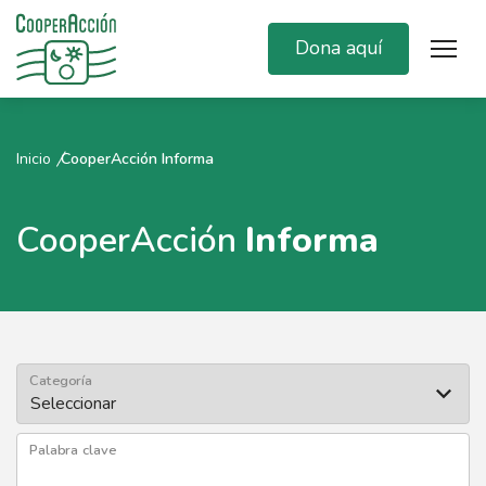
Dona aquí
Inicio
CooperAcción Informa
CooperAcción
Informa
Categoría
Palabra clave