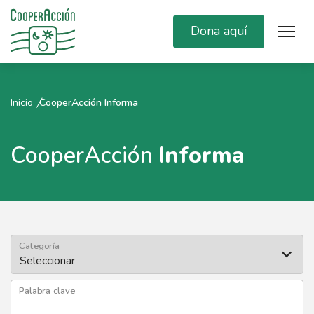
Dona aquí
Inicio
CooperAcción Informa
CooperAcción
Informa
Categoría
Palabra clave