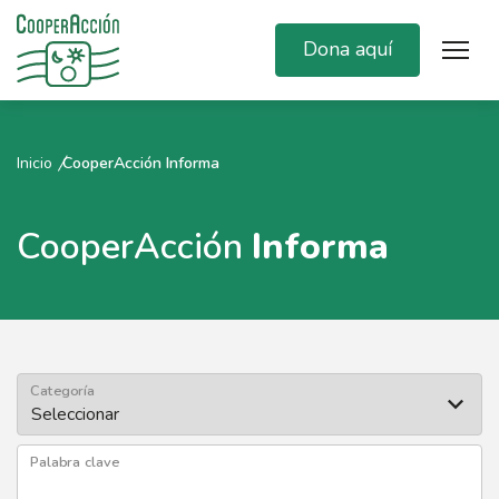
Dona aquí
Inicio
CooperAcción Informa
CooperAcción
Informa
Categoría
Palabra clave