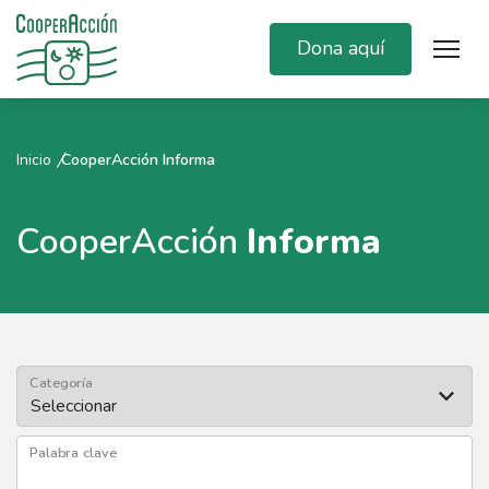
Dona aquí
Inicio
CooperAcción Informa
CooperAcción
Informa
Categoría
Palabra clave