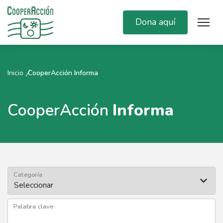
Dona aquí
Inicio
CooperAcción Informa
CooperAcción
Informa
Categoría
Palabra clave