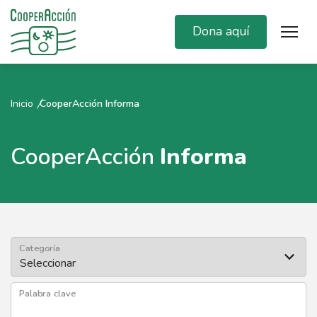
Dona aquí
Inicio
CooperAcción Informa
CooperAcción
Informa
Categoría
Palabra clave