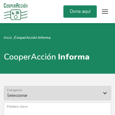
Dona aquí
Inicio
CooperAcción Informa
CooperAcción
Informa
Categoría
Palabra clave