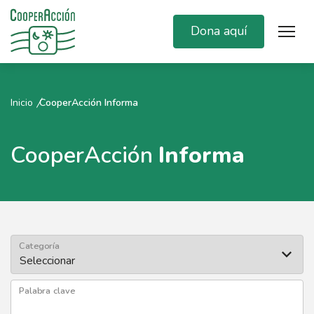
Dona aquí
Inicio
CooperAcción Informa
CooperAcción
Informa
Categoría
Palabra clave