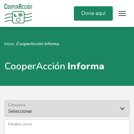
Dona aquí
Inicio
CooperAcción Informa
CooperAcción
Informa
Categoría
Palabra clave