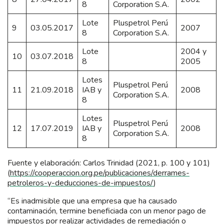
8
Corporation S.A.
Lote
Pluspetrol Perú
9
03.05.2017
2007
8
Corporation S.A.
Lote
2004 y
10
03.07.2018
8
2005
Lotes
Pluspetrol Perú
11
21.09.2018
IAB y
2008
Corporation S.A.
8
Lotes
Pluspetrol Perú
12
17.07.2019
IAB y
2008
Corporation S.A.
8
Fuente y elaboración: Carlos Trinidad (2021, p. 100 y 101)
(
https://cooperaccion.org.pe/publicaciones/derrames-
petroleros-y-deducciones-de-impuestos/
)
“Es inadmisible que una empresa que ha causado
contaminación, termine beneficiada con un menor pago de
impuestos por realizar actividades de remediación o