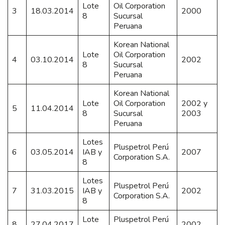
Lote
Oil Corporation
3
18.03.2014
2000
8
Sucursal
Peruana
Korean National
Lote
Oil Corporation
4
03.10.2014
2002
8
Sucursal
Peruana
Korean National
Lote
Oil Corporation
2002 y
5
11.04.2014
8
Sucursal
2003
Peruana
Lotes
Pluspetrol Perú
6
03.05.2014
IAB y
2007
Corporation S.A.
8
Lotes
Pluspetrol Perú
7
31.03.2015
IAB y
2002
Corporation S.A.
8
Lote
Pluspetrol Perú
8
27.04.2017
2002