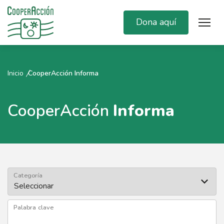
Dona aquí
Inicio
CooperAcción Informa
CooperAcción
Informa
Categoría
Palabra clave