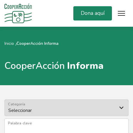
Dona aquí
Inicio
CooperAcción Informa
CooperAcción
Informa
Categoría
Palabra clave