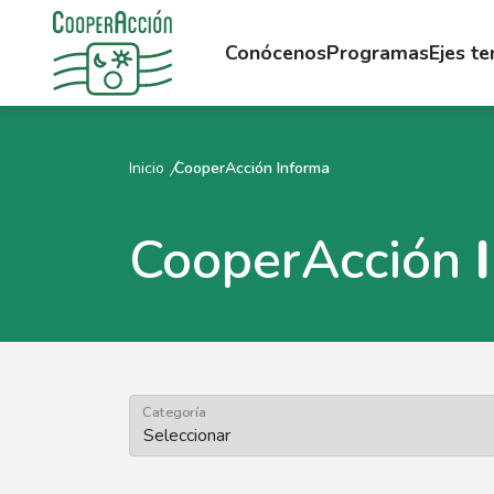
Conócenos
Programas
Ejes t
Inicio
CooperAcción Informa
CooperAcción
Categoría