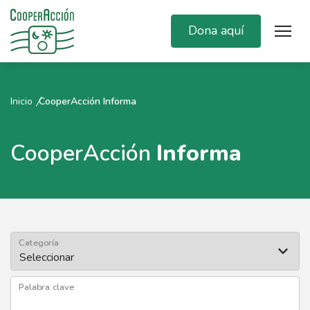
Dona aquí
Inicio
CooperAcción Informa
CooperAcción
Informa
Categoría
Palabra clave