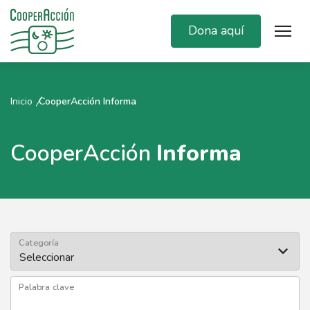
Dona aquí
Inicio
CooperAcción Informa
CooperAcción
Informa
Categoría
Palabra clave