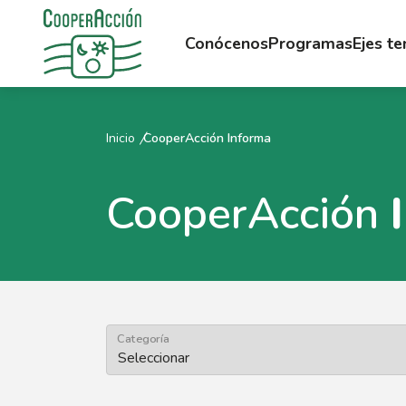
Conócenos
Programas
Ejes t
Inicio
CooperAcción Informa
CooperAcción
Categoría