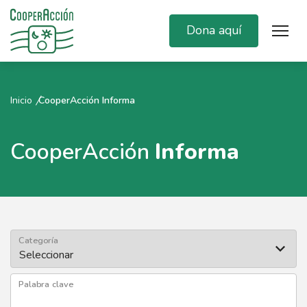
Dona aquí
Inicio
CooperAcción Informa
CooperAcción
Informa
Categoría
Palabra clave