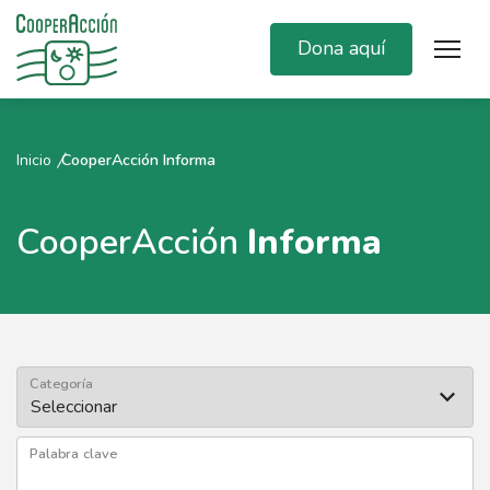
Dona aquí
Inicio
CooperAcción Informa
CooperAcción
Informa
Categoría
Palabra clave