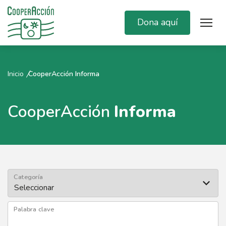
Dona aquí
Inicio
CooperAcción Informa
CooperAcción
Informa
Categoría
Palabra clave