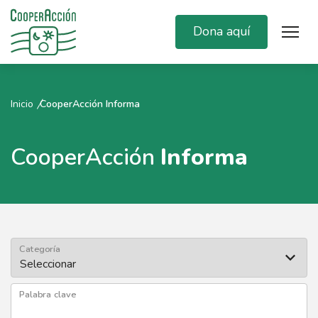
Dona aquí
Inicio
CooperAcción Informa
CooperAcción
Informa
Categoría
Palabra clave