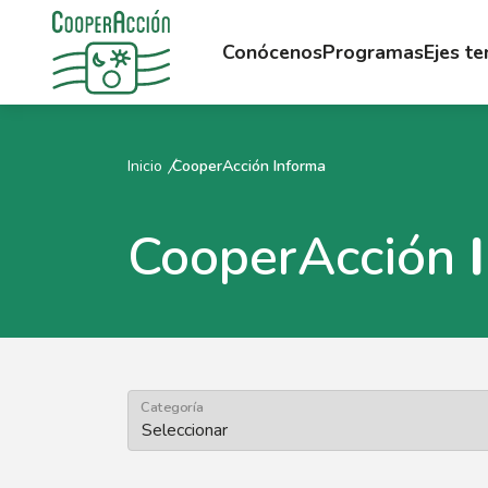
Conócenos
Programas
Ejes t
Inicio
CooperAcción Informa
CooperAcción
Categoría