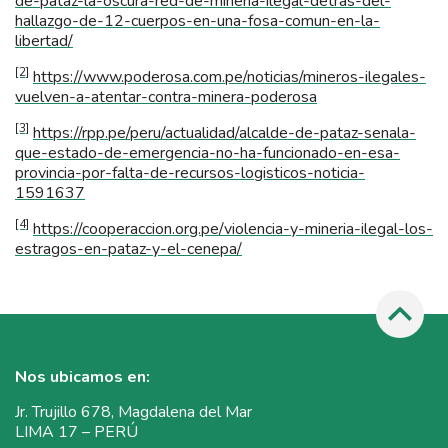
de-pataz-la-oscura-red-de-mineria-ilegal-detras-del-
hallazgo-de-12-cuerpos-en-una-fosa-comun-en-la-
libertad/
[2]
https://www.poderosa.com.pe/noticias/mineros-ilegales-
vuelven-a-atentar-contra-minera-poderosa
[3]
https://rpp.pe/peru/actualidad/alcalde-de-pataz-senala-
que-estado-de-emergencia-no-ha-funcionado-en-esa-
provincia-por-falta-de-recursos-logisticos-noticia-
1591637
[4]
https://cooperaccion.org.pe/violencia-y-mineria-ilegal-los-
estragos-en-pataz-y-el-cenepa/
Nos ubicamos en:
Jr. Trujillo 678, Magdalena del Mar
LIMA 17 – PERÚ