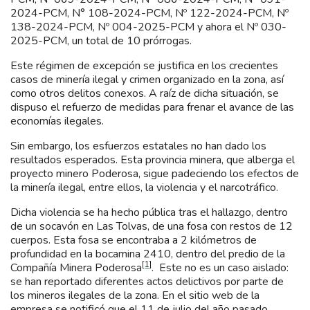
2024-PCM, N° 108-2024-PCM, Nº 122-2024-PCM, Nº
138-2024-PCM, Nº 004-2025-PCM y ahora el Nº 030-
2025-PCM, un total de 10 prórrogas.
Este régimen de excepción se justifica en los crecientes
casos de minería ilegal y crimen organizado en la zona, así
como otros delitos conexos. A raíz de dicha situación, se
dispuso el refuerzo de medidas para frenar el avance de las
economías ilegales.
Sin embargo, los esfuerzos estatales no han dado los
resultados esperados. Esta provincia minera, que alberga el
proyecto minero Poderosa, sigue padeciendo los efectos de
la minería ilegal, entre ellos, la violencia y el narcotráfico.
Dicha violencia se ha hecho pública tras el hallazgo, dentro
de un socavón en Las Tolvas, de una fosa con restos de 12
cuerpos. Esta fosa se encontraba a 2 kilómetros de
profundidad en la bocamina 2410, dentro del predio de la
[1]
Compañía Minera Poderosa
. Este no es un caso aislado:
se han reportado diferentes actos delictivos por parte de
los mineros ilegales de la zona. En el sitio web de la
empresa se notificó que el 11 de julio del año pasado,