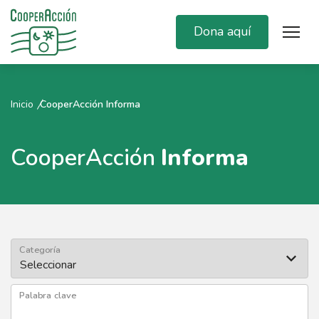
Dona aquí
Inicio
CooperAcción Informa
CooperAcción
Informa
Categoría
Palabra clave