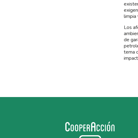
existe
exigen
limpia
Los af
ambien
de gar
petrole
tema d
impact