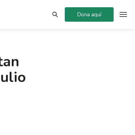
Dona aquí
tan
ulio