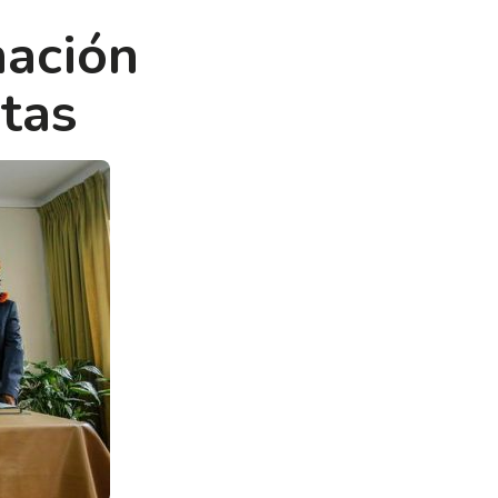
nación
tas