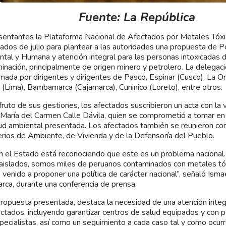
Fuente: La República
entantes la Plataforma Nacional de Afectados por Metales Tóxi
ados de julio para plantear a las autoridades una propuesta de Po
tal y Humana y atención integral para las personas intoxicadas d
inación, principalmente de origen minero y petrolero. La delegac
mada por dirigentes y dirigentes de Pasco, Espinar (Cusco), La Or
(Lima), Bambamarca (Cajamarca), Cuninico (Loreto), entre otros.
ruto de sus gestiones, los afectados suscribieron un acta con la 
 María del Carmen Calle Dávila, quien se comprometió a tomar en
ud ambiental presentada. Los afectados también se reunieron con
erios de Ambiente, de Vivienda y de la Defensoría del Pueblo.
in el Estado está reconociendo que este es un problema nacional
aislados, somos miles de peruanos contaminados con metales tó
venido a proponer una política de carácter nacional”, señaló Ismae
rca, durante una conferencia de prensa.
propuesta presentada, destaca la necesidad de una atención integr
ectados, incluyendo garantizar centros de salud equipados y con p
pecialistas, así como un seguimiento a cada caso tal y como ocurr