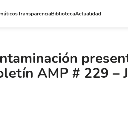
emáticos
Transparencia
Biblioteca
Actualidad
ontaminación presen
letín AMP # 229 – J