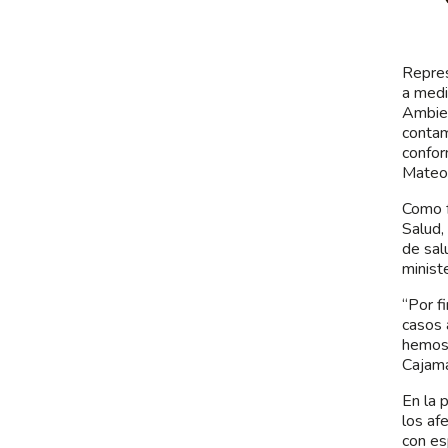
Repres
a medi
Ambien
contam
confor
Mateo 
Como f
Salud,
de sal
minist
“Por f
casos 
hemos 
Cajama
En la 
los af
con es