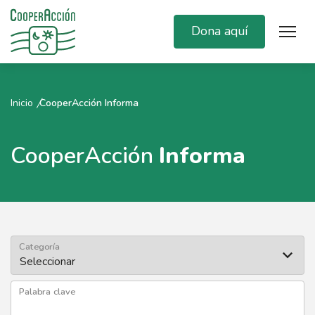
Dona aquí
Inicio
CooperAcción Informa
CooperAcción
Informa
Categoría
Palabra clave