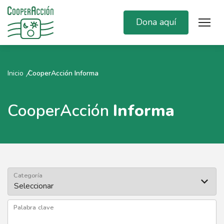
Dona aquí
Inicio
CooperAcción Informa
CooperAcción
Informa
Categoría
Palabra clave