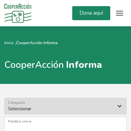
Dona aquí
Inicio
CooperAcción Informa
CooperAcción
Informa
Categoría
Palabra clave