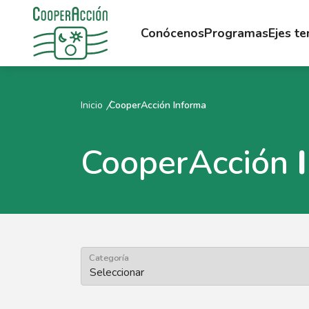
Conócenos
Programas
Ejes t
Inicio
CooperAcción Informa
CooperAcción
Categoría