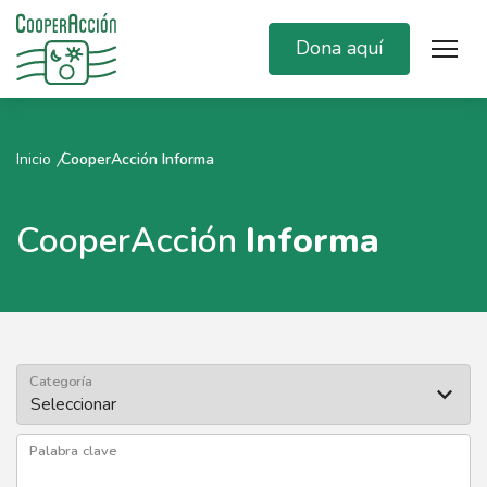
Dona aquí
Inicio
CooperAcción Informa
CooperAcción
Informa
Categoría
Palabra clave