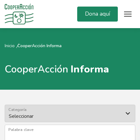
Dona aquí
Inicio
CooperAcción Informa
CooperAcción
Informa
Categoría
Palabra clave