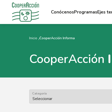
Conócenos
Programas
Ejes t
Inicio
CooperAcción Informa
CooperAcción
Categoría