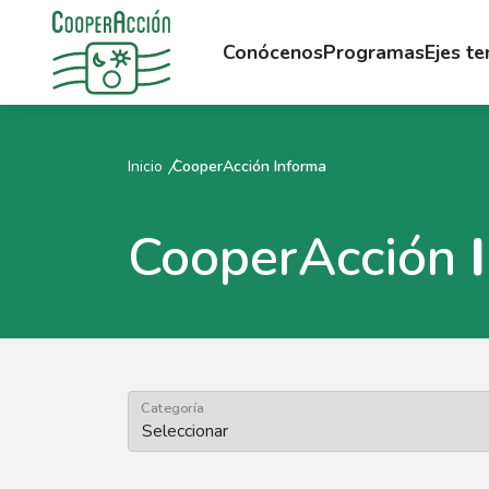
Conócenos
Programas
Ejes t
Inicio
CooperAcción Informa
CooperAcción
Categoría