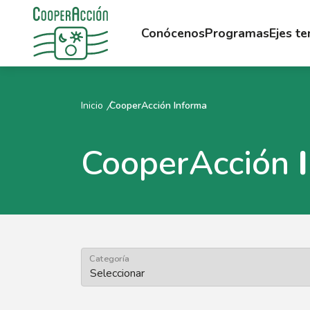
Conócenos
Programas
Ejes t
Inicio
CooperAcción Informa
CooperAcción
Categoría