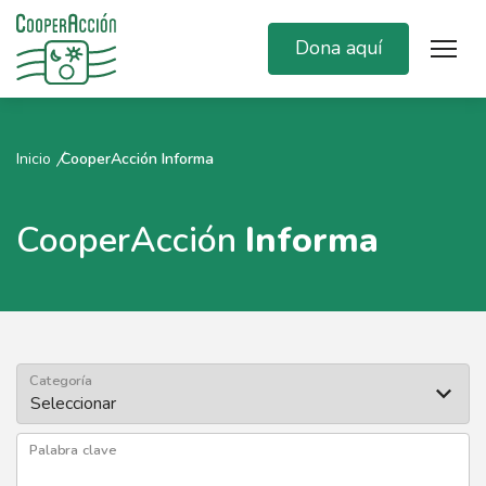
Dona aquí
Inicio
CooperAcción Informa
CooperAcción
Informa
Categoría
Palabra clave