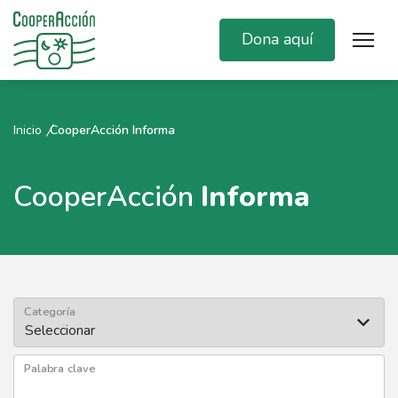
Dona aquí
Inicio
CooperAcción Informa
CooperAcción
Informa
Categoría
Palabra clave