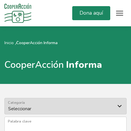
Dona aquí
Inicio
CooperAcción Informa
CooperAcción
Informa
Categoría
Palabra clave