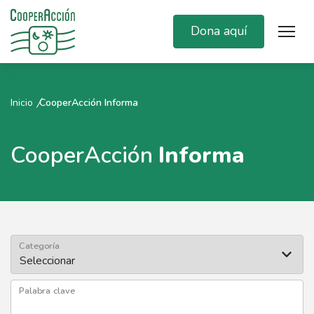
Dona aquí
Inicio
CooperAcción Informa
CooperAcción
Informa
Categoría
Palabra clave