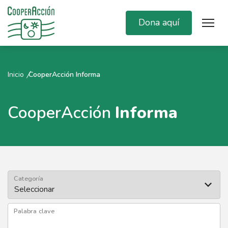
Dona aquí
Inicio
CooperAcción Informa
CooperAcción
Informa
Categoría
Palabra clave