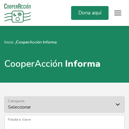
Dona aquí
Inicio
CooperAcción Informa
CooperAcción
Informa
Categoría
Palabra clave