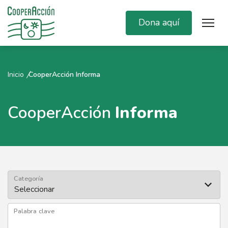
Dona aquí
Inicio
CooperAcción Informa
CooperAcción
Informa
Categoría
Palabra clave