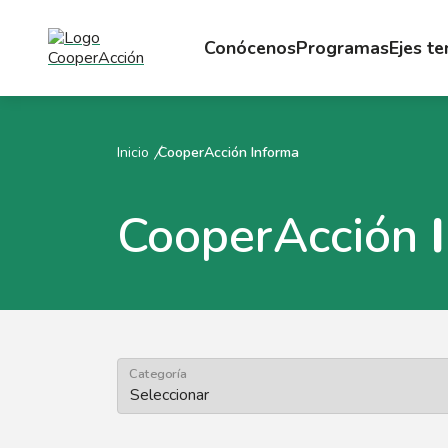
Conócenos
Programas
Ejes t
Inicio
CooperAcción Informa
CooperAcción
Categoría