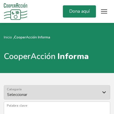
Dona aquí
Inicio
CooperAcción Informa
CooperAcción
Informa
Categoría
Palabra clave