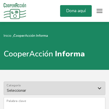
Dona aquí
Inicio
CooperAcción Informa
CooperAcción
Informa
Categoría
Palabra clave