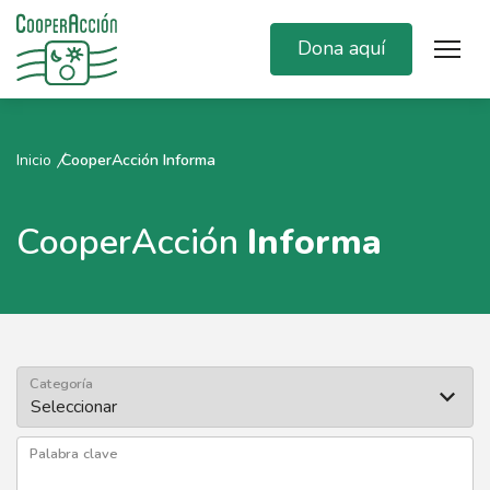
Dona aquí
Inicio
CooperAcción Informa
CooperAcción
Informa
Categoría
Palabra clave