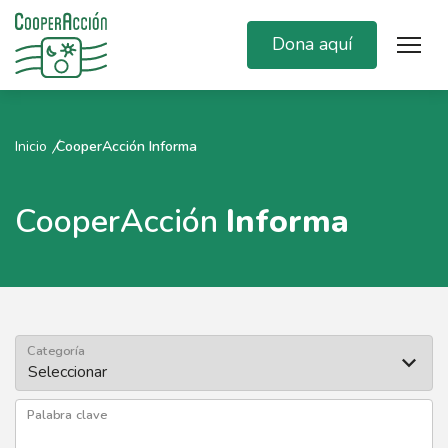
Dona aquí
Inicio
CooperAcción Informa
CooperAcción
Informa
Categoría
Palabra clave