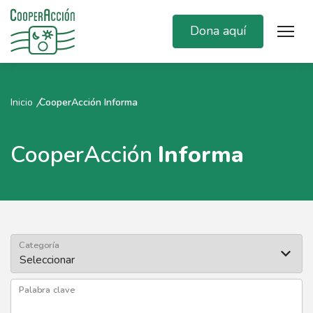
Dona aquí
Inicio
CooperAcción Informa
CooperAcción
Informa
Categoría
Palabra clave